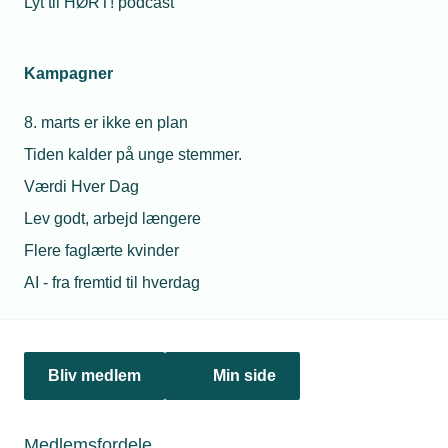
Lyt til HØRT! podcast
Netværk & aktiviteter
Kampagner
Nyheder
8. marts er ikke en plan
Politik & analyse
Tiden kalder på unge stemmer.
Om TEKNIQ
Værdi Hver Dag
Lev godt, arbejd længere
Flere faglærte kvinder
Juridiske henvendelser
AI - fra fremtid til hverdag
jura@tekniq.dk
Øvrige henvendelser
tekniq@tekniq.dk
Bliv medlem
Min side
Telefon:
43436000
Mandag til torsdag fra kl. 8:00 til 16:00
Medlemsfordele