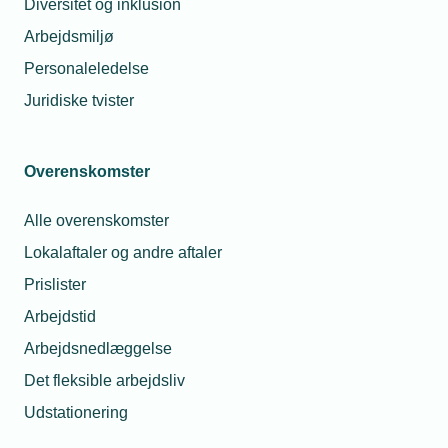
Diversitet og inklusion
Arbejdsmiljø
Husk mig
Personaleledelse
Juridiske tvister
Glemt adgangskode
Log ind
Overenskomster
Alle overenskomster
Lokalaftaler og andre aftaler
Har du spørgsmål til din
Prislister
brugerprofil?
Arbejdstid
Arbejdsnedlæggelse
Du er altid velkommen til at kontakte
Det fleksible arbejdsliv
os.
Udstationering
Så sørger vi for at hjælpe dig godt