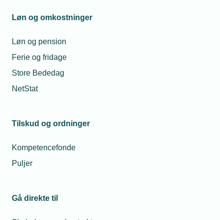
videre.
Løn og omkostninger
Telefon:
43 43 60 00
Løn og pension
Mandag til torsdag fra kl. 08:00 til 16:00
Fredag fra kl. 08:00 til 15:00
Ferie og fridage
tekniq@tekniq.dk
Store Bededag
NetStat
Tilskud og ordninger
Kompetencefonde
Puljer
Gå direkte til