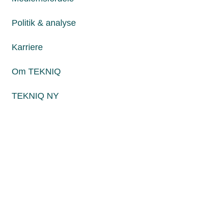
Fredag fra kl. 8:00 til 15:00
Politik & analyse
Karriere
Persondatapolitik
Cookies
Om TEKNIQ
Paul Bergsøes Vej 6, 2600 Glostrup
Billedskærervej 17, 5230 Odense M
TEKNIQ NY
CVR: 45 09 35 22