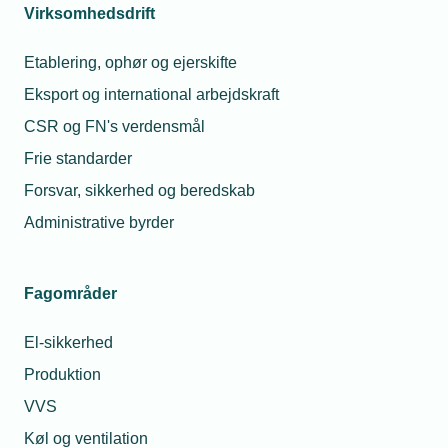
Link til indberetning
Virksomhedsdrift
Etablering, ophør og ejerskifte
Gå til NetStat
Kontakt os
Eksport og international arbejdskraft
CSR og FN's verdensmål
Har du
Frie standarder
spørgsmål er
du velkommen
Forsvar, sikkerhed og beredskab
til at kontakte
Administrative byrder
en af vores
NetStat
kontaktpersoner
Maria Elisa
Fagområder
nedenfor.
Maria Schougaard
Kjærsgår
Berntsen
Jensen
El-sikkerhed
Gå til
Underdirektør for
Chefanalyti
NetStat
Politik &
Produktion
Tele
Tlf. 77 41 1
Forretningsudvikling
E-mail:
mkj@tekniq
VVS
Telefon:
Tlf. 77 41 15 74
Køl og ventilation
E-mail:
msb@tekniq.dk