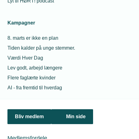
Lyt til HØRT! podcast
Netværk & aktiviteter
Kampagner
Nyheder
8. marts er ikke en plan
Politik & analyse
Tiden kalder på unge stemmer.
Om TEKNIQ
Værdi Hver Dag
Lev godt, arbejd længere
Flere faglærte kvinder
Juridiske henvendelser
AI - fra fremtid til hverdag
jura@tekniq.dk
Øvrige henvendelser
tekniq@tekniq.dk
Bliv medlem
Min side
Telefon:
43436000
Mandag til torsdag fra kl. 8:00 til 16:00
Medlemsfordele