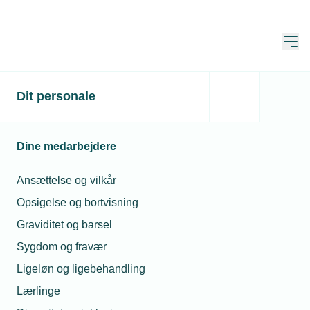
Åbn
Hjem
NetStat
Dit personale
Opdateret:
01. aug. 2026
Dine medarbejdere
I NetStat har du mulighed for at se
Ansættelse og vilkår
løn-, fravær- og ulykkesstatistik.
Opsigelse og bortvisning
Graviditet og barsel
NetStat er baseret på virksomhedernes
Sygdom og fravær
indberetning til DA Statistik, hvor der bl.a. er
Ligeløn og ligebehandling
mulighed for at søge på lønmodtagergruppe,
Lærlinge
branche, region, arbejdsfunktion og uddannelse,