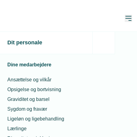
Åbn
Hjem
Dit personale
Dine medarbejdere
Ansættelse og vilkår
Opsigelse og bortvisning
Graviditet og barsel
Sygdom og fravær
Sygdom og fravær
Ligeløn og ligebehandling
Lærlinge
Virksomheden bør indskærpe sine regler for