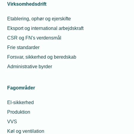
sygdom og fravær?
Virksomhedsdrift
Du er altid velkommen til at kontakte
Etablering, ophør og ejerskifte
os.
Eksport og international arbejdskraft
Så sørger vi for at hjælpe dig godt
CSR og FN's verdensmål
videre.
Frie standarder
Telefon:
43 43 60 00
Forsvar, sikkerhed og beredskab
Administrative byrder
Mandag til torsdag fra kl. 8:00 til 16:00
Fredag fra kl. 8:00 til 15:00.
jura@tekniq.dk
Fagområder
El-sikkerhed
Produktion
VVS
Køl og ventilation