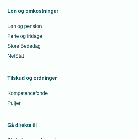
Løn og omkostninger
Sygeløn
Kronisk sygdom - § 56-aftale
Løn og pension
Ferie og fridage
Lægebesøg og ambulant behandling
Store Bededag
Mulighedserklæring
NetStat
Sygefraværssamtaler
Tilskud og ordninger
Omsorgsorlov
Kompetencefonde
Puljer
Relevante artikler
Gå direkte til
Nyansat er uarbejdsdygtig – hvad gør vi?
Vi har netop ansat en ny medarbejder, som skal