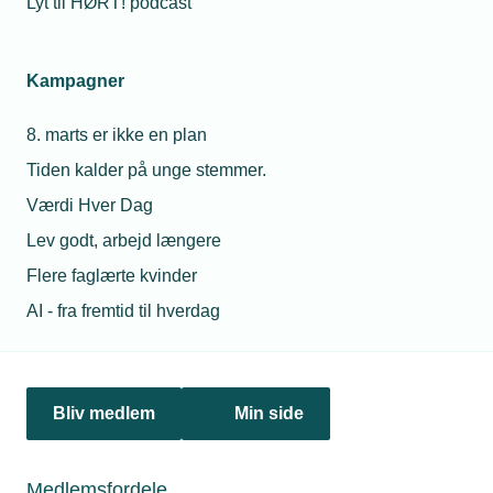
Lyt til HØRT! podcast
Netværk & aktiviteter
Kampagner
Nyheder
8. marts er ikke en plan
Politik & analyse
Tiden kalder på unge stemmer.
Om TEKNIQ
Værdi Hver Dag
Lev godt, arbejd længere
Flere faglærte kvinder
Juridiske henvendelser
AI - fra fremtid til hverdag
jura@tekniq.dk
Øvrige henvendelser
tekniq@tekniq.dk
Bliv medlem
Min side
Telefon:
43436000
Mandag til torsdag fra kl. 8:00 til 16:00
Medlemsfordele