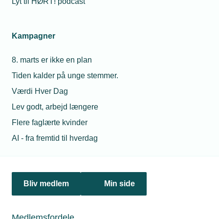
Lyt til HØRT! podcast
Netværk & aktiviteter
Kampagner
Nyheder
8. marts er ikke en plan
Politik & analyse
Tiden kalder på unge stemmer.
Om TEKNIQ
Værdi Hver Dag
Lev godt, arbejd længere
Flere faglærte kvinder
Juridiske henvendelser
AI - fra fremtid til hverdag
jura@tekniq.dk
Øvrige henvendelser
tekniq@tekniq.dk
Bliv medlem
Min side
Telefon:
43436000
Mandag til torsdag fra kl. 8:00 til 16:00
Medlemsfordele