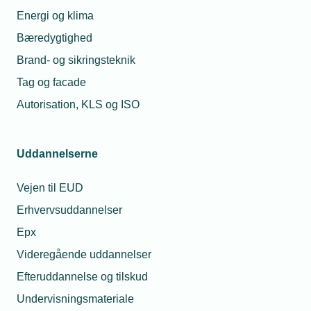
Energi og klima
Bæredygtighed
Har du spørgsmål om
Brand- og sikringsteknik
ledelse og
Tag og facade
Autorisation, KLS og ISO
personaleudvikling?
Du er altid velkommen til at kontakte
Uddannelserne
os.
Vejen til EUD
Så sørger vi for at hjælpe dig godt
Erhvervsuddannelser
videre.
Epx
Telefon:
43 43 60 00
Videregående uddannelser
Mandag til torsdag fra kl. 8:00 til 16:00
Efteruddannelse og tilskud
Fredag fra kl. 8:00 til 15:00.
jura@tekniq.dk
Undervisningsmateriale