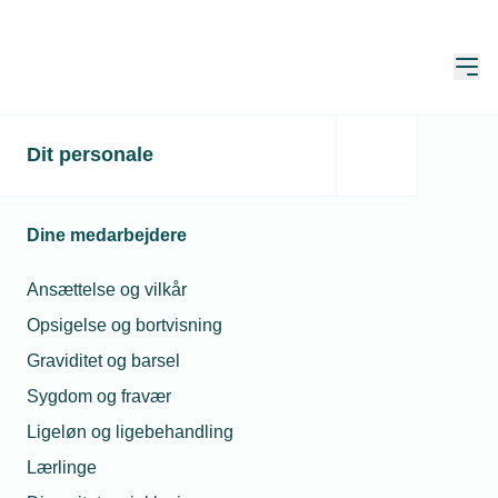
Åbn
Hjem
Dit personale
Dine medarbejdere
Ansættelse og vilkår
Opsigelse og bortvisning
Graviditet og barsel
Sygdom og fravær
Personaleledelse
Ligeløn og ligebehandling
Lærlinge
TEKNIQs overenskomster sætter rammerne for