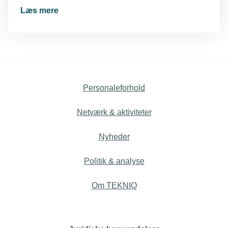
enkelte rum samt produktion af varmt brugsvand.
Læs mere
Forsyningsenhed til varmeinstallationer omfatter
både fjernvarme og eget kedelanlæg, herunder
vedvarende energianlæg.
Personaleforhold
Netværk & aktiviteter
Nyheder
Politik & analyse
Om TEKNIQ