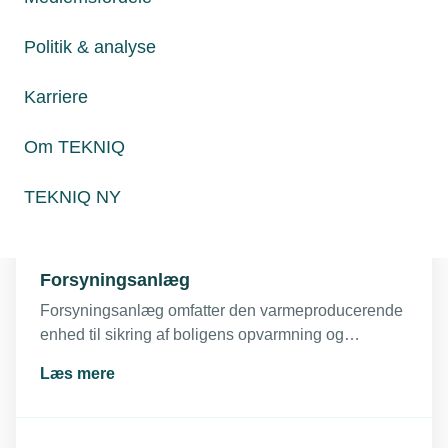
Læs mere
færdigmelding til kommunen i henhold til
Bygningsreglementet (BR18).
Politik & analyse
Karriere
Byggevarer
Få overblik over de forskellige krav til
Om TEKNIQ
dokumentation og mærkning af byggevarer.
Læs mere
TEKNIQ NY
Forsyningsanlæg
Forsyningsanlæg omfatter den varmeproducerende
enhed til sikring af boligens opvarmning og
produktion af varmt brugsvand. Anlæggene opdeles
Læs mere
i primære anlæg og sekundære anlæg.