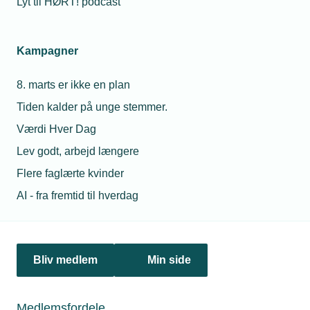
Lyt til HØRT! podcast
Få et overblik over ordninger og regler
for varme, vand, afløb, gas og
forsyningsanlæg.
Kampagner
8. marts er ikke en plan
Tiden kalder på unge stemmer.
Afløbs- eller kloakinstallation
Værdi Hver Dag
Afløbs- eller kloakinstallation omfatter den rørlagte
Lev godt, arbejd længere
afledning af vand fra installationsgenstand (vask,
Flere faglærte kvinder
gulvafløb e.l.) til indløb i hovedledning.
Læs mere
AI - fra fremtid til hverdag
Byggesagsdokumentation
Bliv medlem
Min side
TEKNIQ har udarbejdet skabeloner til at
dokumentere de udførte installationer.
Medlemsfordele
Dokumentationen kan bruges af bygherre ved