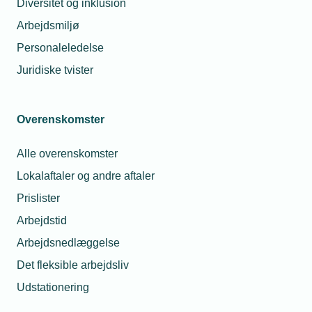
Diversitet og inklusion
Arbejdsmiljø
Personaleledelse
Brand- og sikringsteknik
Juridiske tvister
Brand- og sikringsteknik generelt
Overenskomster
Fakta om sprinkleranlæg
Alle overenskomster
Smarte teknologier i historiske bygninger - Når
Lokalaftaler og andre aftaler
reglerne ikke må stå i vejen for sikkerheden
Prislister
Værktøj til brandtætning af
Arbejdstid
ventilationsgennemføringer i brandadskillende
Arbejdsnedlæggelse
bygningsdele
Det fleksible arbejdsliv
Udstationering
Miljøpåvirkning, Social