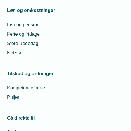
ansvarlighed og ansvarlig
Løn og omkostninger
virksomhedsledelse
Løn og pension
Ferie og fridage
Styrket og strømlinet affaldstilsyn
Store Bededag
Den Grønne Skole
NetStat
Bæredygtigt byggeri
Værd at vide om den obligatoriske
Tilskud og ordninger
whistleblowerordning
Kompetencefonde
Pas på greenwashing i virksomhedens
Puljer
markedsføring
Værd at vide om klimakrav i byggeriet
Gå direkte til
Spørgsmål og svar om klimakrav til byggeriet