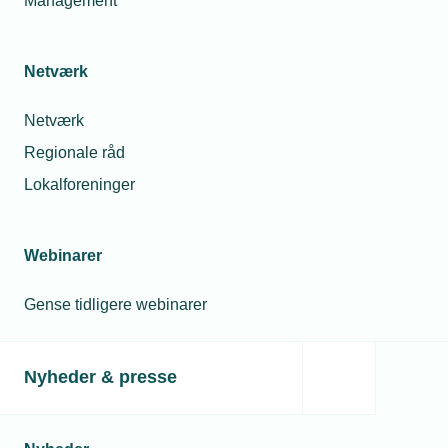
Management
Skabeloner
Netværk
Tag- og facade
Netværk
Regionale råd
Lokalforeninger
Vælg tag- og facadeløsning
Tag- og facadehåndbogen
Webinarer
Gense tidligere webinarer
TEKNIQ APP
Nyheder & presse
VVS