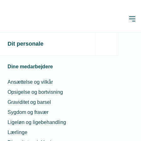
Åbn
Hjem
Autorisation, KLS og ISO
Dit personale
Dine medarbejdere
Sådan opnår din virksomhed autorisation
Ansættelse og vilkår
KLS-systemerne
Opsigelse og bortvisning
Overtrædelse af autorisationsloven
Graviditet og barsel
ISO-certificering – Styrk din virksomheds
Sygdom og fravær
konkurrenceevne
Ligeløn og ligebehandling
Godkendelse af andres arbejde som autoriseret
Lærlinge
virksomhed