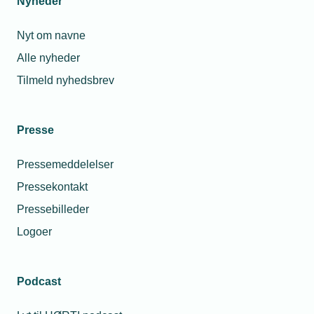
Nyheder
Afløbs- eller kloakinstallation
Nyt om navne
Byggesagsdokumentation
Alle nyheder
Byggevarer
Tilmeld nyhedsbrev
Forsyningsanlæg
Gasinstallation
Presse
Vandinstallation
Pressemeddelelser
Pressekontakt
Varmeinstallation
Pressebilleder
Logoer
TEKNIQ
Din virksomhed
Fagområderne
VVS
VVS
Podcast