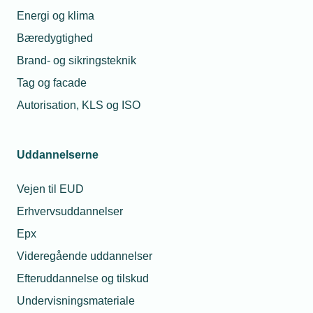
Energi og klima
Fremtidens energiforbrug er grønt, smart og
Bæredygtighed
effektivt
Brand- og sikringsteknik
Tænk grønt - det er god forretning
Tag og facade
Autorisation, KLS og ISO
Data fra fjernaflæste målere
Energimærkning af produkter og systemer
Uddannelserne
Energieffektiviseringer
Vejen til EUD
Kom på energistyrelsens håndværkerliste
Erhvervsuddannelser
Frisættelse af forsyningsdata
Epx
Videregående uddannelser
Efteruddannelse og tilskud
Køl og ventilation
Undervisningsmateriale