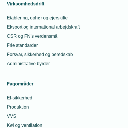
Eftersyn af el-installationer
Virksomhedsdrift
Elektriske installationer på maskiner
Etablering, ophør og ejerskifte
Eksport og international arbejdskraft
Eltavler - Tavlespecifikationsskemaer
CSR og FN's verdensmål
Eltermografering
Frie standarder
Fællesregulativet
Forsvar, sikkerhed og beredskab
Installationer i eksplosionsfarlige områder
Administrative byrder
(ATEX)
Tele- og datainstallationer
Fagområder
Verifikation af elektriske installationer
El-sikkerhed
Produktion
VVS
Energi og klima
Køl og ventilation