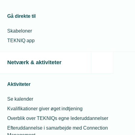
Ventilation
Gå direkte til
Køleinstallationer
Skabeloner
TEKNIQ app
Produktion
Netværk & aktiviteter
Maskiner og maskinsikkerhed
Aktiviteter
CE-mærkning
Se kalender
ISO for produktionsvirksomheder
Kvalifikationer giver øget indtjening
Fri adgang til at benytte standarden DS
Overblik over TEKNIQs egne lederuddannelser
1140:2019
Efteruddannelse i samarbejde med Connection