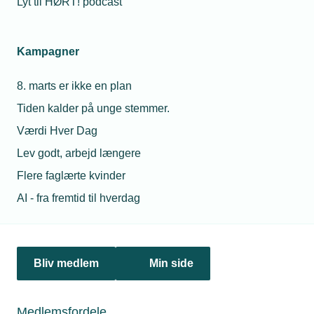
Lyt til HØRT! podcast
Kampagner
8. marts er ikke en plan
Tiden kalder på unge stemmer.
Værdi Hver Dag
Lev godt, arbejd længere
Flere faglærte kvinder
AI - fra fremtid til hverdag
28. maj 2026
VVS Søberg vinder digitaliseringspris
Bliv medlem
Min side
Medlemsfordele