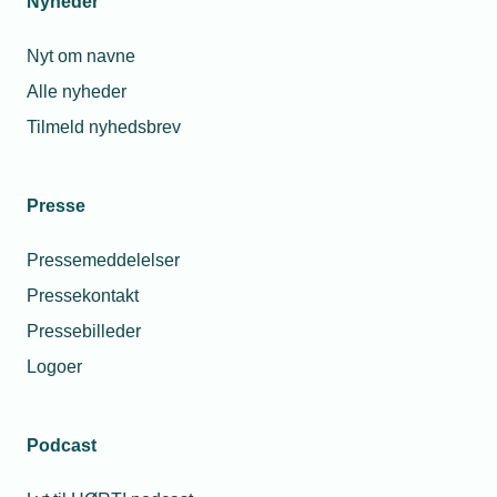
Nyheder
Nyt om navne
11. jun. 2026
Alle nyheder
Medlem er Årets Virksomhed 2025 i Køge
Tilmeld nyhedsbrev
Presse
Pressemeddelelser
Pressekontakt
Pressebilleder
Logoer
03. jun. 2026
Podcast
MH-Elektric opkøber Nøhr El-Service