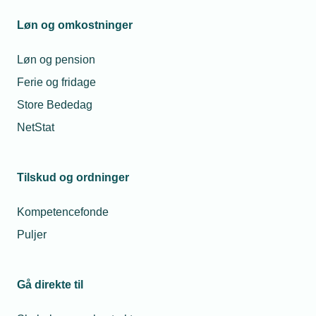
Ove Kock A/S fejrer 50 år
Løn og omkostninger
Løn og pension
Ferie og fridage
Store Bededag
NetStat
Tilskud og ordninger
Kompetencefonde
16. jul. 2026
Puljer
Vand- og Gasmester har 50-års jubilæum
Gå direkte til