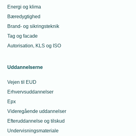
Energi og klima
Fagets medalje – 2. kvartal 2026
Bæredygtighed
Oversigt over modtagere af fagets medalje – april, maj og
juni 2026
Brand- og sikringsteknik
Tag og facade
Autorisation, KLS og ISO
Uddannelserne
Vejen til EUD
Erhvervsuddannelser
Epx
Videregående uddannelser
02. jul. 2026
Efteruddannelse og tilskud
FH VVS fejrer 50-års jubilæum
Undervisningsmateriale