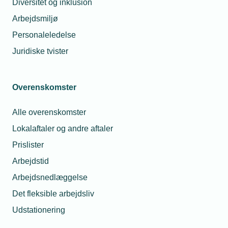
Diversitet og inklusion
Arbejdsmiljø
Personaleledelse
28. jul. 2026
Hans Skov fejrer 25-års jubilæum hos Hera El- &
Juridiske tvister
Instrumentservice A/S
Overenskomster
Alle overenskomster
Lokalaftaler og andre aftaler
Prislister
Arbejdstid
Arbejdsnedlæggelse
Det fleksible arbejdsliv
Udstationering
16. jul. 2026