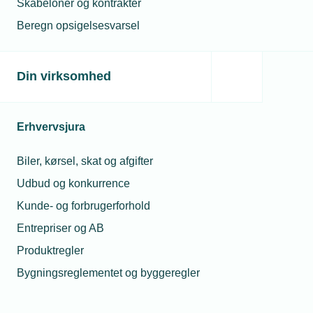
Skabeloner og kontrakter
Beregn opsigelsesvarsel
Din virksomhed
Erhvervsjura
16. jul. 2026
Biler, kørsel, skat og afgifter
Driftsdirektør fejrer 25-års jubilæum i SIF Gruppen
Udbud og konkurrence
Kunde- og forbrugerforhold
Entrepriser og AB
Produktregler
Bygningsreglementet og byggeregler