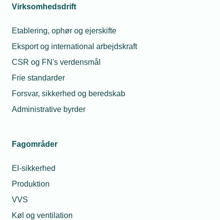
Virksomhedsdrift
Etablering, ophør og ejerskifte
Eksport og international arbejdskraft
09. jul. 2026
CSR og FN's verdensmål
SIF Gruppen køber Egedal EL
Frie standarder
Forsvar, sikkerhed og beredskab
Administrative byrder
Fagområder
El-sikkerhed
Produktion
VVS
Køl og ventilation
09. jul. 2026