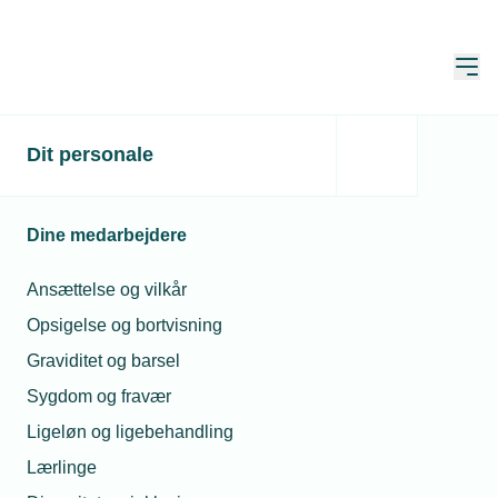
Åbn
Hjem
TEKNIQ
Dit personale
Navnenyt
Navnenyt
Dine medarbejdere
Ansættelse og vilkår
Opsigelse og bortvisning
Graviditet og barsel
Sygdom og fravær
Ligeløn og ligebehandling
Lærlinge