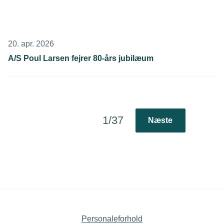
20. apr. 2026
A/S Poul Larsen fejrer 80-års jubilæum
1/37
Næste
Personaleforhold