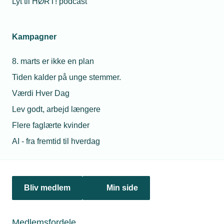
Lyt til HØRT! podcast
Netværk & aktiviteter
Kampagner
Nyheder
8. marts er ikke en plan
Politik & analyse
Tiden kalder på unge stemmer.
Om TEKNIQ
Værdi Hver Dag
Lev godt, arbejd længere
Flere faglærte kvinder
Juridiske henvendelser
AI - fra fremtid til hverdag
jura@tekniq.dk
Øvrige henvendelser
tekniq@tekniq.dk
Bliv medlem
Min side
Telefon:
43436000
Mandag til torsdag fra kl. 8:00 til 16:00
Medlemsfordele