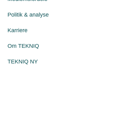
Fredag fra kl. 8:00 til 15:00
Politik & analyse
Karriere
Persondatapolitik
Cookies
Om TEKNIQ
Paul Bergsøes Vej 6, 2600 Glostrup
Billedskærervej 17, 5230 Odense M
TEKNIQ NY
CVR: 45 09 35 22