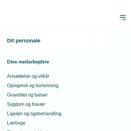
Åbn
Hjem
Om vores webinarer og
Dit personale
lederuddannelser
Dine medarbejdere
Opdateret:
19. maj 2026
Ansættelse og vilkår
Opsigelse og bortvisning
- kvalifikationer giver øget indtjening!
Graviditet og barsel
Sygdom og fravær
Kompetenceudvikling er et centralt
Ligeløn og ligebehandling
omdrejningspunkt for branchens udvikling, og er en
Lærlinge
vigtig investering i at sikre, at virksomheden også i