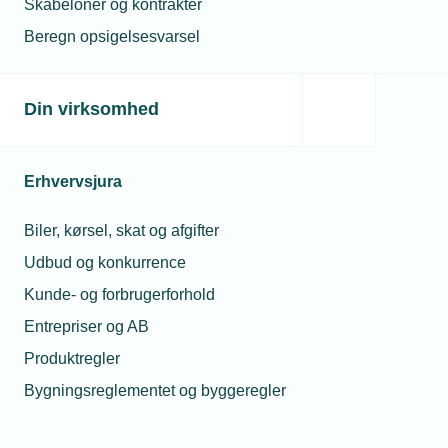
Skabeloner og kontrakter
betingelser
Beregn opsigelsesvarsel
Læs om mulighederne
her
Din virksomhed
Susie 
Kille
Erhvervsjura
Kommunik
og
Biler, kørsel, skat og afgifter
marketingk
Udbud og konkurrence
T
Tlf. 77 4
E-mail:
ski@tek
Kunde- og forbrugerforhold
Entrepriser og AB
Produktregler
Bygningsreglementet og byggeregler