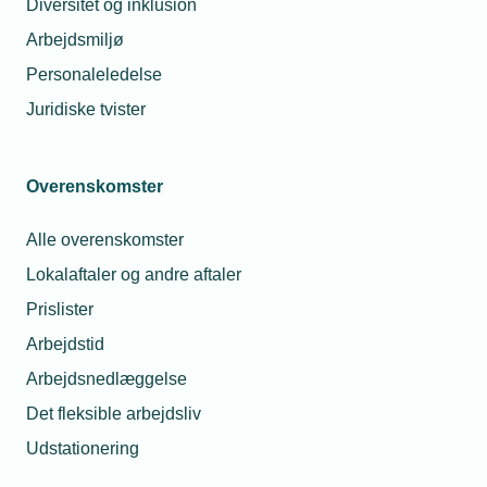
Diversitet og inklusion
de forskellige specialer og muligheder.
Arbejdsmiljø
Personaleledelse
Juridiske tvister
Uddannelser
Elektriker
Overenskomster
VVS-energiuddannelsen
Alle overenskomster
Industriteknikeruddannelsen
Lokalaftaler og andre aftaler
Prislister
Smedeuddannelsen
Arbejdstid
Finmekaniker (Låsesmed)
Arbejdsnedlæggelse
Automatikteknikeruddannelserne
Det fleksible arbejdsliv
Udstationering
Beslagsmedeuddannelsen