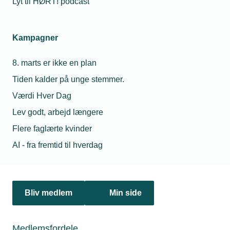
Lyt til HØRT! podcast
Netværk & aktiviteter
Kampagner
Nyheder
8. marts er ikke en plan
Politik & analyse
Tiden kalder på unge stemmer.
Om TEKNIQ
Værdi Hver Dag
Lev godt, arbejd længere
Flere faglærte kvinder
Juridiske henvendelser
AI - fra fremtid til hverdag
jura@tekniq.dk
Øvrige henvendelser
tekniq@tekniq.dk
Bliv medlem
Min side
Telefon:
43436000
Mandag til torsdag fra kl. 8:00 til 16:00
Medlemsfordele