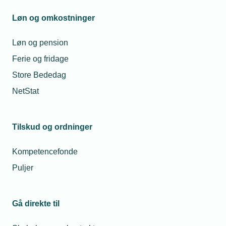
Entreprenør- og
Løn og omkostninger
landbrugsmaskinuddannelsen
Køleteknikeruddannelsen
Løn og pension
Ferie og fridage
Skibsmontøruddannelsen
Store Bededag
NetStat
Virksomhedens rolle i
Tilskud og ordninger
erhvervsuddannelserne
Kompetencefonde
Gyldne muligheder for din lærling
Puljer
Klik her
Gå direkte til