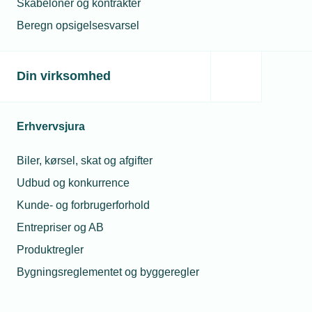
Skabeloner og kontrakter
Bliv en aktiv del af uddannelsen
Klik her
Beregn opsigelsesvarsel
Din virksomhed
Husk at det er muligt at søge SPS
Erhvervsjura
Biler, kørsel, skat og afgifter
SPS i oplæringen: En guide til virksomheder
Udbud og konkurrence
Kunde- og forbrugerforhold
Bestyrelsesrepræsentanter på erhvervsskolerne
Entrepriser og AB
Klik her
Produktregler
Bygningsreglementet og byggeregler
De lokale uddannelsesudvalg på