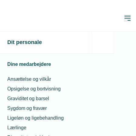
Åbn
Hjem
Dit personale
Dine medarbejdere
Ansættelse og vilkår
Opsigelse og bortvisning
Graviditet og barsel
Sygdom og fravær
Erhvervsuddannelser
Ligeløn og ligebehandling
Lærlinge
Få overblik over de tekniske erhvervsuddannelser,