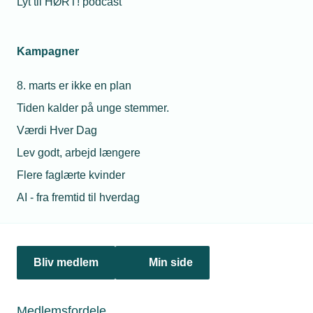
Lyt til HØRT! podcast
Netværk & aktiviteter
Kampagner
Nyheder
8. marts er ikke en plan
Politik & analyse
Tiden kalder på unge stemmer.
Om TEKNIQ
Værdi Hver Dag
Lev godt, arbejd længere
Flere faglærte kvinder
Juridiske henvendelser
AI - fra fremtid til hverdag
jura@tekniq.dk
Øvrige henvendelser
tekniq@tekniq.dk
Bliv medlem
Min side
Telefon:
43436000
Mandag til torsdag fra kl. 8:00 til 16:00
Medlemsfordele