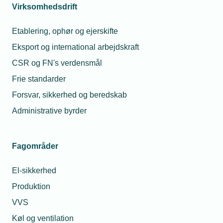
Virksomhedsdrift
Du er altid velkommen til at kontakte
os.
Etablering, ophør og ejerskifte
Så sørger vi for at hjælpe dig godt
Eksport og international arbejdskraft
videre.
CSR og FN's verdensmål
Telefon:
43 43 60 00
Frie standarder
Forsvar, sikkerhed og beredskab
Mandag til torsdag fra kl. 8:00 til 16:00
Fredag fra kl. 8:00 til 15:00.
Administrative byrder
jura@tekniq.dk
Fagområder
El-sikkerhed
Produktion
VVS
Køl og ventilation