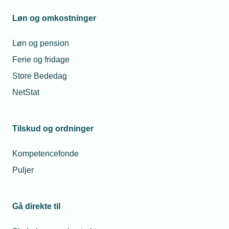
Løn og omkostninger
Løn og pension
Relevante artikler
Ferie og fridage
Store Bededag
Er du klar til lønforhandlingerne?
Gode løndata kan styrke medlemmernes grundlag
NetStat
før lønforhandlinger og gøre det lettere at arbejde
med kommende krav om løngennemsigtighed.
Med NetStat kan TEKNIQs medlemmer få et
Tilskud og ordninger
bedre overblik.
Seniorerne trodser pensionsalderen og bliver i
job
Kompetencefonde
Lysten til at arbejde vinder over
pensionisttilværelsen for stadig flere seniorer. En
Puljer
vigtig tendens, der er med til at holde hjulene i
gang og sikre nok kollegaer, mener TEKNIQ.
Kan vi ansætte en medarbejder på en nul-timers
Gå direkte til
kontrakt?
Vi overvejer at ansætte en medarbejder på en nul-
timers ansættelseskontrakt, hvor der ikke er