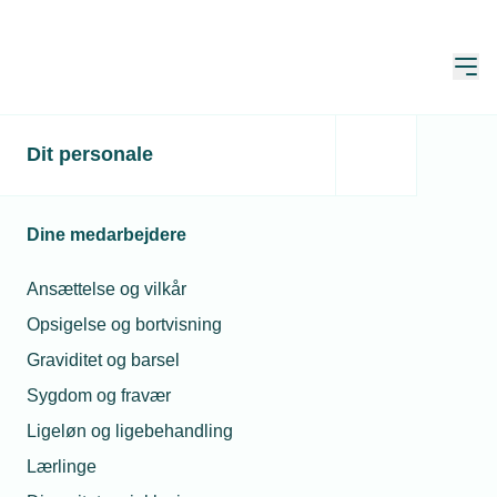
Åbn
Hjem
Dit personale
Dine medarbejdere
Ansættelse og vilkår
Opsigelse og bortvisning
Graviditet og barsel
Sygdom og fravær
Løn og pension
Ligeløn og ligebehandling
Lærlinge
Løn og pension til virksomhedens ansatte afhænger