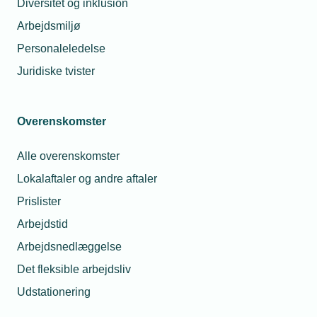
Diversitet og inklusion
af den overenskomst, de arbejder under. Læs her
Arbejdsmiljø
om satserne indenfor de forskellige lønområder og
pension, samt TEKNIQ og Blik- og
Personaleledelse
Rørarbejderforbundets afstandsberegner.
Juridiske tvister
Overenskomster
Lønområder
Lønsatser
Alle overenskomster
Lokalaftaler og andre aftaler
Afstandsberegner
Prislister
Pension
Arbejdstid
Personaleomkostninger
Arbejdsnedlæggelse
Det fleksible arbejdsliv
Løngennemsigtighed
Udstationering
Modregning i løn