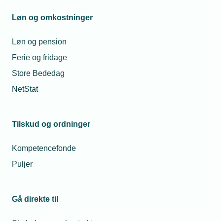
Løn og omkostninger
Løn og pension
Epx
Ferie og fridage
Hvad er epx?
Store Bededag
NetStat
FAQ om epx
Tilskud og ordninger
Epx
Kompetencefonde
Grøn hue skal skaffe flere faglærte til en grøn
fremtid
Puljer
Læs mere
Gå direkte til
Forstå epx-uddannelsen: En ny vej til det
tekniske erhvervsliv