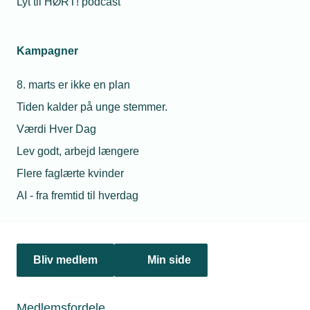
Lyt til HØRT! podcast
Netværk & aktiviteter
Kampagner
Nyheder
8. marts er ikke en plan
Politik & analyse
Tiden kalder på unge stemmer.
Om TEKNIQ
Værdi Hver Dag
Lev godt, arbejd længere
Flere faglærte kvinder
Juridiske henvendelser
AI - fra fremtid til hverdag
jura@tekniq.dk
Øvrige henvendelser
tekniq@tekniq.dk
Bliv medlem
Min side
Telefon:
43436000
Mandag til torsdag fra kl. 8:00 til 16:00
Medlemsfordele