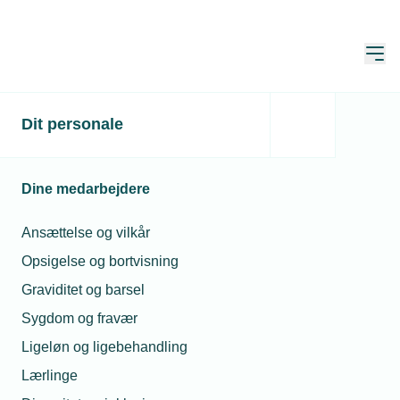
Åbn
Hjem
Dit personale
Dine medarbejdere
Ansættelse og vilkår
Opsigelse og bortvisning
Graviditet og barsel
Sygdom og fravær
EPX - Den erhvervs- og
Ligeløn og ligebehandling
professionsrettede
Lærlinge