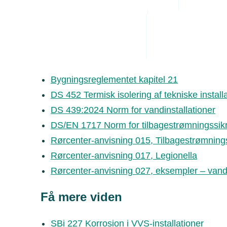
Administrative byrde
rørlagte vandtilførsel fra anboring på 
Arbejdsmiljø
Personaleledelse
Juridiske tvister
Hvad siger reglerne?
Bygningsreglementet kapitel 21
DS 452 Termisk isolering af tekniske install
DS 439:2024 Norm for vandinstallationer
DS/EN 1717 Norm for tilbagestrømningssik
Rørcenter-anvisning 015, Tilbagestrømnings
Rørcenter-anvisning 017, Legionella
Rørcenter-anvisning 027, eksempler – vandi
Få mere viden
SBi 227 Korrosion i VVS-installationer