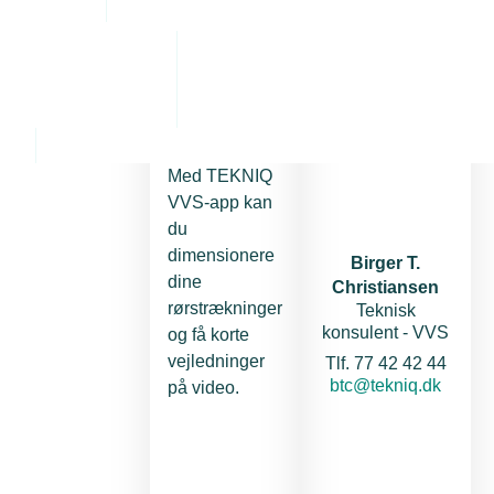
TEKNIQ
Kontakt
VVS-app
Med TEKNIQ
VVS-app kan
du
dimensionere
Birger T.
dine
Christiansen
rørstrækninger
Teknisk
konsulent - VVS
og få korte
vejledninger
Telefon:
Tlf. 77 42 42 44
E-mail:
btc@tekniq.dk
på video.