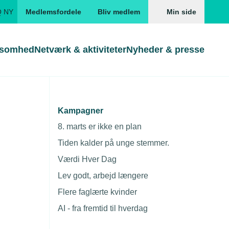
Q NY
Medlemsfordele
Bliv medlem
Min side
ksomhed
Netværk & aktiviteter
Nyheder & presse
Genveje
Genveje
serne
Kampagner
Gå direkte til
Gå direkte til
EUD
8. marts er ikke en plan
Skabeloner og kontrakter
Skabeloner
ddannelser
Tiden kalder på unge stemmer.
Beregn opsigelsesvarsel
TEKNIQ app
Værdi Hver Dag
nde uddannelser
Lev godt, arbejd længere
nelse og tilskud
Flere faglærte kvinder
ngsmateriale
AI - fra fremtid til hverdag