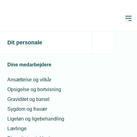
Åbn
Hjem
Masseafskedigelse
Dit personale
Opdateret:
11. maj 2026
Dine medarbejdere
Lov om kollektive afskedigelser – hvad
Ansættelse og vilkår
du skal vide
Opsigelse og bortvisning
Graviditet og barsel
Står din virksomhed over for større
Sygdom og fravær
personalereduktioner, er det vigtigt at kende
Ligeløn og ligebehandling
reglerne om masseafskedigelser. Loven stiller
Lærlinge
nemlig en række krav til processen, og manglende