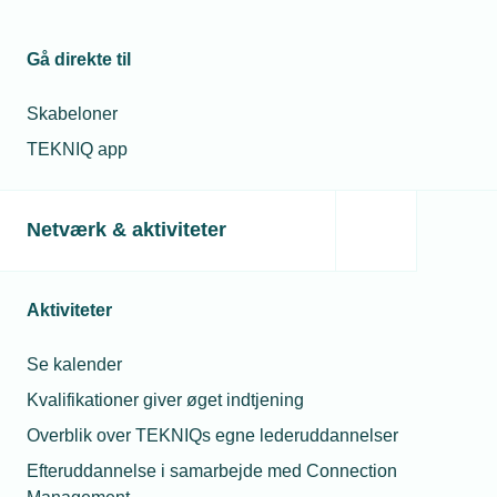
Du kan læse reglerne om kollektive afskedigelser
Gå direkte til
her:
Bekendtgørelse af lov om varsling m.v. i
forbindelse med afskedigelser af større omfang.
Skabeloner
TEKNIQ app
Vejledning
Brevskabeloner
Kontak
Netværk & aktiviteter
Vejledning Om
Brevskabelon
Masseafskedigelse
A
Aktiviteter
Brevskabelon
B
Se kalender
Kvalifikationer giver øget indtjening
Brevskabelon
C
Overblik over TEKNIQs egne lederuddannelser
J
TE
Efteruddannelse i samarbejde med Connection
Brevskabelon