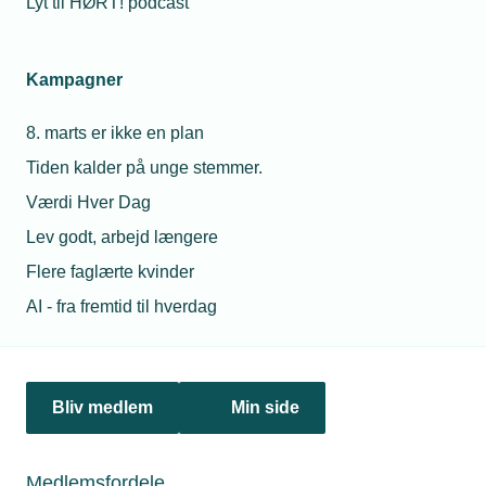
Lyt til HØRT! podcast
Netværk & aktiviteter
Kampagner
Nyheder
8. marts er ikke en plan
Politik & analyse
Tiden kalder på unge stemmer.
Om TEKNIQ
Værdi Hver Dag
Lev godt, arbejd længere
Flere faglærte kvinder
Juridiske henvendelser
AI - fra fremtid til hverdag
jura@tekniq.dk
Øvrige henvendelser
tekniq@tekniq.dk
Bliv medlem
Min side
Telefon:
43436000
Mandag til torsdag fra kl. 8:00 til 16:00
Medlemsfordele