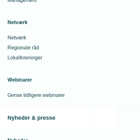
Management
Tilmeldingsfrist
16.
juni
Netværk
2024
Afmeldingsfrist
Netværk
16.
Regionale råd
juni
Lokalforeninger
2024
Mødearrangør
Webinarer
TEKNIQ
Arbejdsgiverne
Gense tidligere webinarer
Lokation
Nyheder & presse
Crossbridge
Energy
Egeskovvej