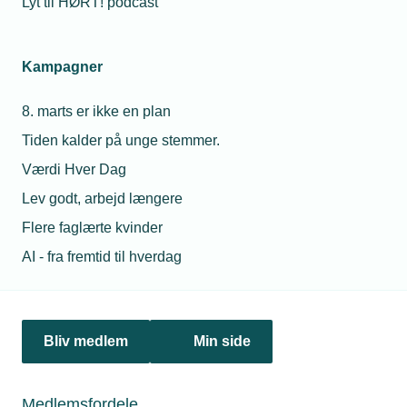
Lyt til HØRT! podcast
Kampagner
Personaleforhold
8. marts er ikke en plan
Netværk & aktiviteter
Tiden kalder på unge stemmer.
Nyheder
Værdi Hver Dag
Lev godt, arbejd længere
Politik & analyse
Flere faglærte kvinder
Om TEKNIQ
AI - fra fremtid til hverdag
Juridiske henvendelser
Bliv medlem
Min side
jura@tekniq.dk
Øvrige henvendelser
Medlemsfordele