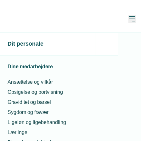
Åbn
Hjem
Dit personale
Industrinetværket: Besøg
hos Crossbridge Energy
Dine medarbejdere
Kun for medlemmer
Ansættelse og vilkår
Opsigelse og bortvisning
Kom bag kulissen hos Crossbridge
Graviditet og barsel
Energy, Europas mest energieffektive
Sygdom og fravær
raffinaderi og hør om brintteknologiens
Ligeløn og ligebehandling
fremtid og forretningsmuligheder.
Lærlinge