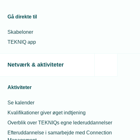
Arrangementsinformation
Kontakt
Privatlivspolitik
Gå direkte til
Dato
Når du deltager på
Lederuddannelsen eller
Start
Skabeloner
øvrige kurser,
19.
TEKNIQ app
konferencer og
juni
arrangementer udbudt af
2024
TEKNIQ Arbejdsgiverne,
-
Netværk & aktiviteter
behandler vi
Kl.
personoplysninger om
10.00
Mette Mouritsen
dig.
Chef for Erhverv
Aktiviteter
Slut
& Arbejdsmarked
19.
Se privatlivspolitik
Telefon:
Tlf. 77 42 42 69
juni
Se kalender
E-mail:
mmo@tekniq.dk
2024
Kvalifikationer giver øget indtjening
-
Overblik over TEKNIQs egne lederuddannelser
Kl.
13.00
Efteruddannelse i samarbejde med Connection