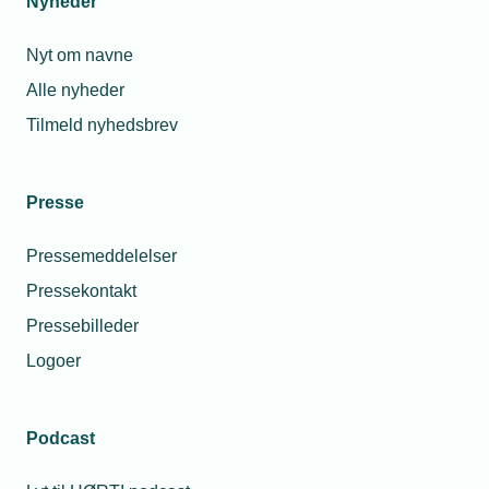
Nyheder
265
7000
Nyt om navne
Fredericia
Alle nyheder
Se
Tilmeld nyhedsbrev
på
kort
Presse
Pris
Medlemspris
0
Pressemeddelelser
Kr.
Pressekontakt
Arrangementet
Pressebilleder
er afholdt
Logoer
Podcast