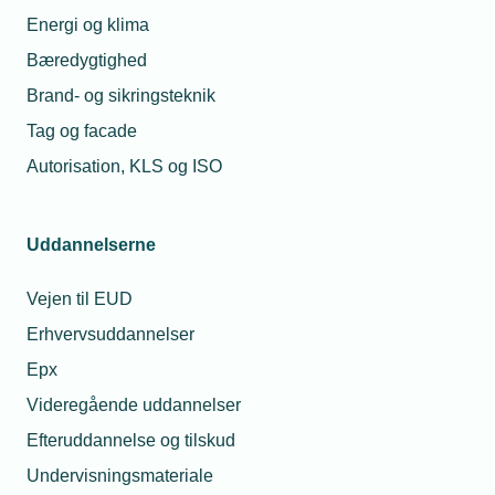
Spørgsmål undervejs.
Energi og klima
Bæredygtighed
Kl. 12.15-13.00
Frokost og netværk i kantinen
Brand- og sikringsteknik
Tag og facade
Kl. 12.55-13.00
Autorisation, KLS og ISO
Kort afrunding
v/Gitte Lillelund Bech
Hold dig opdateret på netværkets aktiviteter ved at
Uddannelserne
tilmelde dig TEKNIQ Arbejdsgivernes
Industrinetværk ved at skrive til Mette Mouritsen
Vejen til EUD
mmo@tekniq.dk
Erhvervsuddannelser
Epx
Tilmelding
Du tilmelder dig via "Tilmeld" i boksen til højre. Husk
Videregående uddannelser
at være logget ind.
Efteruddannelse og tilskud
Undervisningsmateriale