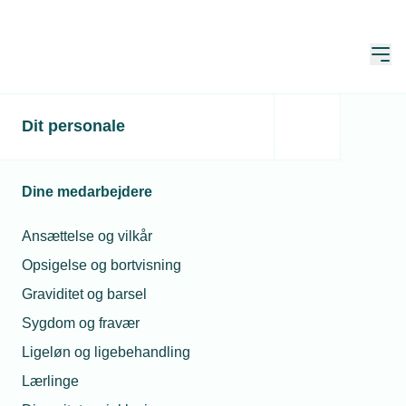
Åbn
Hjem
Dit personale
Elbilerne har trykket
speederen i bund
Dine medarbejdere
Publiceret:
23. aug. 2021
Skrevet af:
Michael Degn
Ansættelse og vilkår
Opsigelse og bortvisning
Graviditet og barsel
Sygdom og fravær
Ligeløn og ligebehandling
Lærlinge