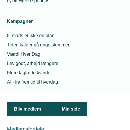
Lyt til HØRT! podcast
Netværk & aktiviteter
Kampagner
Nyheder
8. marts er ikke en plan
Politik & analyse
Tiden kalder på unge stemmer.
Om TEKNIQ
Værdi Hver Dag
Lev godt, arbejd længere
Flere faglærte kvinder
Juridiske henvendelser
AI - fra fremtid til hverdag
jura@tekniq.dk
Øvrige henvendelser
tekniq@tekniq.dk
Bliv medlem
Min side
Telefon:
43436000
Mandag til torsdag fra kl. 8:00 til 16:00
Medlemsfordele