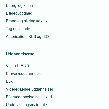
Energi og klima
Bæredygtighed
Brand- og sikringsteknik
Tag og facade
Mest læste nyheder
Autorisation, KLS og ISO
23. jul. 2026
Hvorfor fik min montør en bøde for at tage
varer med fra grossisten til en kollega?
Uddannelserne
Vejen til EUD
08. jul. 2026
Erhvervsuddannelser
Må jeg låne min lærling ud hvis jeg mangler
Epx
opgaver?
Videregående uddannelser
Efteruddannelse og tilskud
28. jul. 2026
Undervisningsmateriale