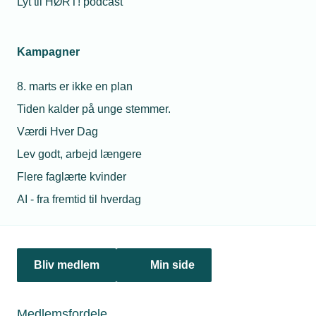
Lyt til HØRT! podcast
Netværk & aktiviteter
Kampagner
Nyheder
8. marts er ikke en plan
Politik & analyse
Tiden kalder på unge stemmer.
Om TEKNIQ
Værdi Hver Dag
Lev godt, arbejd længere
Flere faglærte kvinder
Juridiske henvendelser
AI - fra fremtid til hverdag
jura@tekniq.dk
Øvrige henvendelser
tekniq@tekniq.dk
Bliv medlem
Min side
Telefon:
43436000
Mandag til torsdag fra kl. 8:00 til 16:00
Medlemsfordele