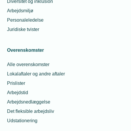
Diversitet og inklusion
Arbejdsmiljø
Personaleledelse
Juridiske tvister
Overenskomster
Vi har en medarbejder, der
Spørgsmål:
Alle overenskomster
tager hele sygedage i forbindelse med
Lokalaftaler og andre aftaler
korte hospitalsundersøgelser som
scanninger og blodprøver.
Prislister
Medarbejderen melder sig syg på de
Arbejdstid
dage, og vi er i tvivl om, hvorvidt han
Arbejdsnedlæggelse
har ret til løn under sygdom?
Det fleksible arbejdsliv
Udstationering
Svar