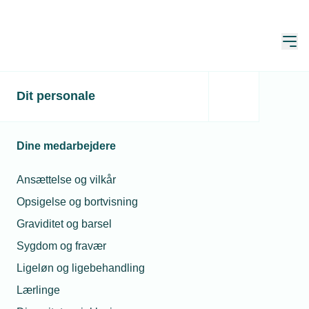
Åbn
Hjem
Dit personale
Har medarbejder ret til
løn ved korte
Dine medarbejdere
hospitalsbesøg?
Ansættelse og vilkår
Spørgeboks
Opsigelse og bortvisning
Publiceret:
22. apr. 2026
Graviditet og barsel
Spørgsmål besvaret af:
Astrid Bjerrisgaard Bundesen,
Stud.jur
Sygdom og fravær
Ligeløn og ligebehandling
Lærlinge