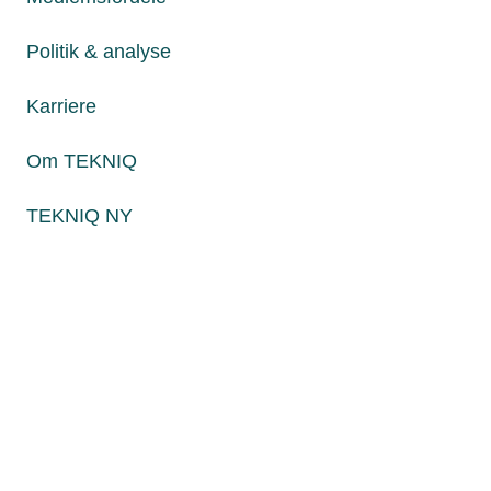
Fredag fra kl. 8:00 til 15:00
Politik & analyse
Karriere
Persondatapolitik
Cookies
Om TEKNIQ
Paul Bergsøes Vej 6, 2600 Glostrup
Billedskærervej 17, 5230 Odense M
TEKNIQ NY
CVR: 45 09 35 22