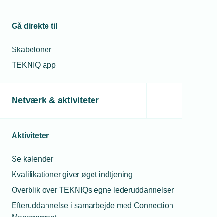
Læs mere om samme emne:
Gå direkte til
spørgeboks
Sygefravær
Personalejura
Skabeloner
TEKNIQ app
Netværk & aktiviteter
Kontakt
Relaterede artikler
Me
Aktiviteter
02. jun. 2025
Hvem skal
betale for fri
Se kalender
ved frivillig
Kvalifikationer giver øget indtjening
organdonation?
Overblik over TEKNIQs egne lederuddannelser
24. nov. 2025
Efteruddannelse i samarbejde med Connection
Kan stedfar tage