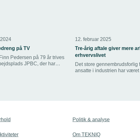
 2024
12. februar 2025
jedreng på TV
Tre-årig aftale giver mere ar
erhvervslivet
Finn Pedersen på 79 år trives
bejdsplads JPBC, der har
Det store gennembrudsforlig 
d ud af at holde på deres
ansatte i industrien har være
tte. I denne uge havde
spænding. Søndag blev forlig
den besøg af TV MIDTVEST,
realitet. TEKNIQ var i TV2 N
et indslag om deres unikke
for at kommentere på forliget.
ts.
rhold
Politik & analyse
tiviteter
Om TEKNIQ