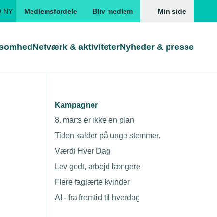
Q NY
Medlemsfordele
Bliv medlem
Min side
ksomhed
Netværk & aktiviteter
Nyheder & presse
Genveje
Genveje
serne
Kampagner
ud på
Gå direkte til
Gå direkte til
EUD
8. marts er ikke en plan
Skabeloner og kontrakter
Skabeloner
ddannelser
Tiden kalder på unge stemmer.
Beregn opsigelsesvarsel
TEKNIQ app
Værdi Hver Dag
nde uddannelser
Lev godt, arbejd længere
nelse og tilskud
Flere faglærte kvinder
ngsmateriale
AI - fra fremtid til hverdag