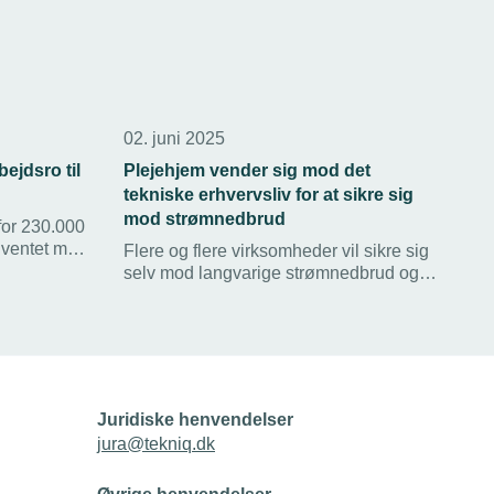
02. juni 2025
bejdsro til
Plejehjem vender sig mod det
tekniske erhvervsliv for at sikre sig
mod strømnedbrud
for 230.000
t ventet med
Flere og flere virksomheder vil sikre sig
et en
selv mod langvarige strømnedbrud og
yhederne
nu får TEKNIQ-medlemmer også
henvendelser fra for eksempel
plejehjem, skriver Jyllands-Posten.
Juridiske henvendelser
jura@tekniq.dk