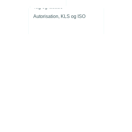
r
Tag og facade
Autorisation, KLS og ISO