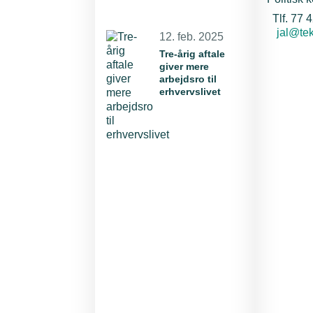
Tlf. 77 
E-mail:
jal@te
12. feb. 2025
Tre-årig aftale
giver mere
arbejdsro til
erhvervslivet