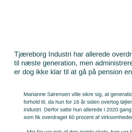
Tjæreborg Industri har allerede overd
til næste generation, men administre
er dog ikke klar til at gå på pension e
Marianne Sørensen ville sikre sig, at generatio
forhold til, da hun for 16 år siden overtog tøjle
Industri. Derfor satte hun allerede i 2020 gang 
som fik overdraget 60 procent af virksomhe
- Min far var nok af den gamle skole, han var b