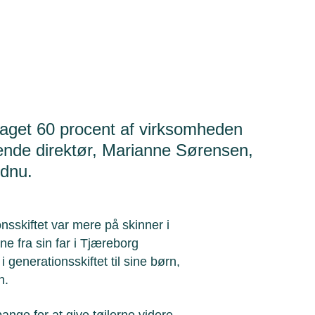
raget 60 procent af virksomheden
rende direktør, Marianne Sørensen,
ndnu.
nsskiftet var mere på skinner i
rne fra sin far i Tjæreborg
i generationsskiftet til sine børn,
den.
ange for at give tøjlerne videre.