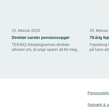
15. februar 2024
29. februar
Direktør varsler pensionsopgør
79-årig fe
TEKNIQ Arbejdsgivernes direktør
Fejedreng 
advarer om, at unge sparer alt for meget
på hans ar
op til pensionen. Arbejdslivet livet har
gjort en dy
nemlig ændret sig så markant, at unge
senioransa
under 35 kommer til at spare op til et liv,
virksomhe
de ikke når at leve med det nuværende
der lavede 
system.
seniorindsa
Personalefo
Netværk & ak