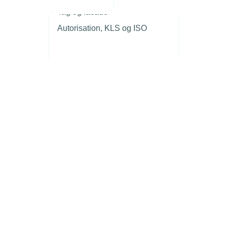
r
Tag og facade
Autorisation, KLS og ISO