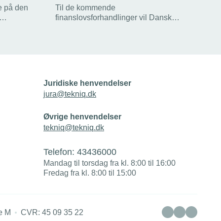
e på den
Til de kommende
finanslovsforhandlinger vil Dansk
. Men det er
Folkeparti kræve, at politiet får flere
resurser, så de kan sætte en stopper for
r tale om
de mange tyverier, som har ramt
r
installationsvirksomhederne det seneste
år.
Juridiske henvendelser
jura@tekniq.dk
Øvrige henvendelser
tekniq@tekniq.dk
Telefon:
43436000
Mandag til torsdag fra kl. 8:00 til 16:00
Fredag fra kl. 8:00 til 15:00
e M
CVR: 45 09 35 22