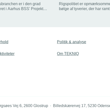
nsbranchen er i den grad
Rigspolitiet er opmærksomm
ret i Aarhus BSS' Projekt
bølge af tyverier, der har ramt
. Fire af de 12
installatørerne det seneste år
r, som deltager i
vanskeligt at pågribe
ktet, er TEKNIQ-medlemmer.
gerningsmændene, fordi der e
”omrejsende kriminelle”, lyde
forklaringen fra politiet.
rhold
Politik & analyse
tiviteter
Om TEKNIQ
rgsøes Vej 6, 2600 Glostrup
Billedskærervej 17, 5230 Odens