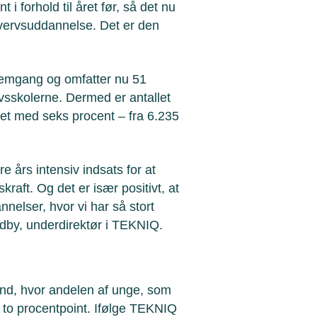
 i forhold til året før, så det nu
hvervsuddannelse. Det er den
remgang og omfatter nu 51
rvsskolerne. Dermed er antallet
et med seks procent – fra 6.235
re års intensiv indsats for at
raft. Og det er især positivt, at
elser, hvor vi har så stort
oldby, underdirektør i TEKNIQ.
land, hvor andelen af unge, som
to procentpoint. Ifølge TEKNIQ