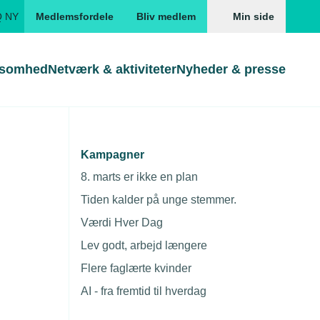
Q NY
Medlemsfordele
Bliv medlem
Min side
ksomhed
Netværk & aktiviteter
Nyheder & presse
Genveje
Genveje
serne
Kampagner
j for
Gå direkte til
Gå direkte til
EUD
8. marts er ikke en plan
Skabeloner og kontrakter
Skabeloner
ddannelser
Tiden kalder på unge stemmer.
Beregn opsigelsesvarsel
TEKNIQ app
Værdi Hver Dag
nde uddannelser
Lev godt, arbejd længere
nelse og tilskud
Flere faglærte kvinder
ngsmateriale
AI - fra fremtid til hverdag