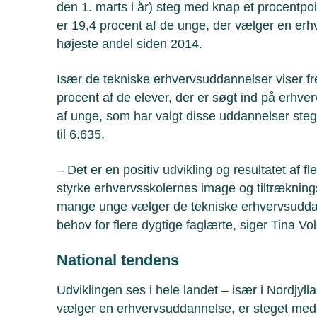
den 1. marts i år) steg med knap et procentpoint
er 19,4 procent af de unge, der vælger en er
højeste andel siden 2014.
Især de tekniske erhvervsuddannelser viser f
procent af de elever, der er søgt ind på erhve
af unge, som har valgt disse uddannelser steg
til 6.635.
– Det er en positiv udvikling og resultatet af fle
styrke erhvervsskolernes image og tiltrækningsk
mange unge vælger de tekniske erhvervsuddann
behov for flere dygtige faglærte, siger Tina V
National tendens
Udviklingen ses i hele landet – især i Nordjyl
vælger en erhvervsuddannelse, er steget med 