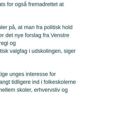
ts for også fremadrettet at
er på, at man fra politisk hold
er det nye forslag fra Venstre
regi og
isk valgfag i udskolingen, siger
tige unges interesse for
ngt tidligere ind i folkeskolerne
ellem skoler, erhvervsliv og