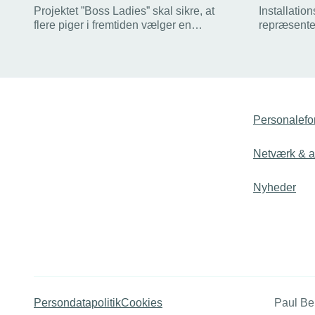
Projektet ”Boss Ladies” skal sikre, at
Installatio
flere piger i fremtiden vælger en
repræsente
uddannelse inden for installations- og
Smart Home
byggebranchen.
virksomhede
pilotproje
Personalefo
Netværk & ak
Nyheder
Persondatapolitik
Cookies
Paul Be