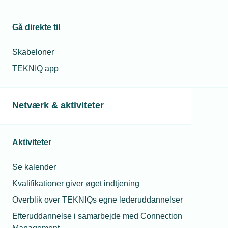
Gå direkte til
Kontaktperson
Relaterede nyheder
Skabeloner
TEKNIQ app
11. jan. 2024
Nyt industrinetværk
ledet af tidligere
forsvarsminister
Netværk & aktiviteter
15. dec. 2022
Aktiviteter
Niels Brix stopper
Mette Mouritsen
Se kalender
Chef for Erhverv
& Arbejdsmarked
Kvalifikationer giver øget indtjening
Telefon:
Tlf. 77 42 42 69
23. maj 2024
Overblik over TEKNIQs egne lederuddannelser
E-mail:
mmo@tekniq.dk
Industrinetværket
Efteruddannelse i samarbejde med Connection
nærmer sig 100