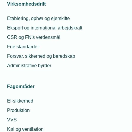
kommende år. Vi håber at se rigtig mange
Virksomhedsdrift
metalvirksomheder i Korsør, siger underdirektør
Nicolai Siegumfeldt, TEKNIQ Arbejdsgiverne
Etablering, ophør og ejerskifte
Eksport og international arbejdskraft
Der er åbent for tilmelding til
netværksmødet
via
CSR og FN's verdensmål
dette link. Deltagelse i netværket er dækket af
virksomhedens medlemskab af TEKNIQ
Frie standarder
Arbejdsgiverne.
Forsvar, sikkerhed og beredskab
Administrative byrder
Fakta om Industrinetværket
Fagområder
- Erhvervskonsulent Mette Mouritsen er kontaktperson
hos TEKNIQ Arbejdsgiverne:
mmo@tekniq.dk
El-sikkerhed
- Gitte Lillelund Bech er facilitator: mailadresse
Produktion
Gitte@lillelundbech.dk
VVS
- Der etableres en baggrundsgruppe for netværket
Køl og ventilation