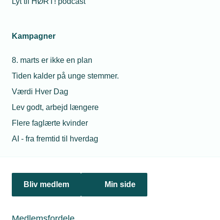
Lyt til HØRT! podcast
Steel. Det bekræfter SM Industries over for Energy Supply.
Kampagner
8. marts er ikke en plan
Tiden kalder på unge stemmer.
Værdi Hver Dag
Lev godt, arbejd længere
Flere faglærte kvinder
AI - fra fremtid til hverdag
23. maj 2024
Industrinetværket nærmer sig 100 medlemmer
På blot et halvt år har TEKNIQ Arbejdsgivernes nye
industrinetværk slået sit navn så godt fast blandt
Bliv medlem
Min side
Industrivirksomhederne, at vi nærmer os de første 100
medlemmer. Stærke arrangementer trækker medlemmer til.
Medlemsfordele