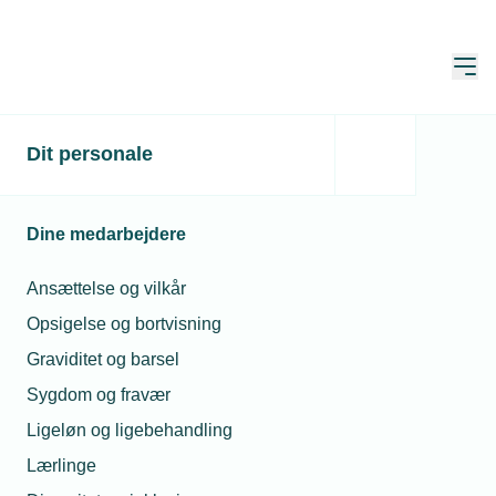
Åbn
Hjem
Dit personale
Netværksmøde om
forsvarsordrer på
Dine medarbejdere
Flådestation Korsør
Ansættelse og vilkår
Publiceret:
11. jan. 2024
Skrevet af:
Jan Kristensen
Opsigelse og bortvisning
Graviditet og barsel
Sygdom og fravær
Ligeløn og ligebehandling
Lærlinge