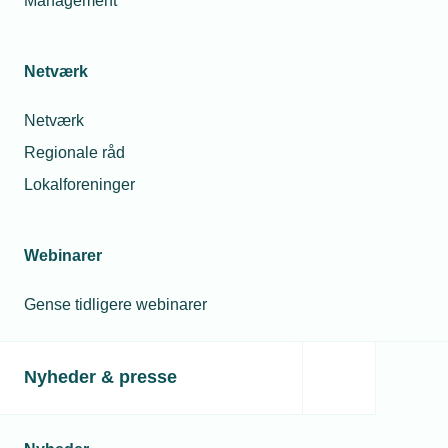
Management
medlemmer
Netværk
Relaterede nyheder
Netværk
Regionale råd
Lokalforeninger
Webinarer
Gense tidligere webinarer
Nyheder & presse
11. januar 2024
Nyt industrinetværk ledet af tidligere forsvarsminister