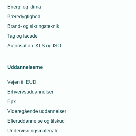
- Første møde den 8. februar er på Flådestation
Energi og klima
Korsør – emnet er potentialet for ordrer ved
Bæredygtighed
investeringen på 143 mia. kr.
Brand- og sikringsteknik
- Deltagelse i netværket er en del af medlemskabet i
Tag og facade
TEKNIQ Arbejdsgiverne
Autorisation, KLS og ISO
Uddannelserne
Facilitator er fhv. minister og MF'er Gitte Lillelund Bech
Vejen til EUD
Erhvervsuddannelser
Epx
Læs mere om samme emne:
Videregående uddannelser
Industrinetværk
underleverandør
Efteruddannelse og tilskud
Undervisningsmateriale