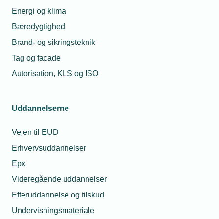
på det beredskab, virksomheder i det tekniske
Energi og klima
erhvervsliv leverer hver eneste dag – og som bliver
Bæredygtighed
afgørende, hvis krisen rammer.
Brand- og sikringsteknik
Tag og facade
Autorisation, KLS og ISO
Læs mere om samme emne:
Uddannelserne
Beredskab
Vi passer på Danmarks infrastruktur
Vejen til EUD
Cybersikkerhed
Erhvervsuddannelser
Epx
Videregående uddannelser
Efteruddannelse og tilskud
Relaterede nyheder
Mest læste
Undervisningsmateriale