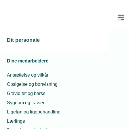
Åbn
Hjem
Dit personale
Nu er det alvor:
Skrappere regler om it-
Dine medarbejdere
sikkerhed
Ansættelse og vilkår
Publiceret:
19. maj 2025
Opsigelse og bortvisning
Skrevet af:
Mads Hagemann Petersen
Graviditet og barsel
Sygdom og fravær
Ligeløn og ligebehandling
Lærlinge