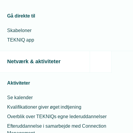
08. maj 2025
23. jul. 2026
Gå direkte til
Christoffersen
Hvorfor fik min
og Knudsen
montør en bøde for
er beredte
at tage varer med fra
Skabeloner
grossisten til en
kollega?
TEKNIQ app
07. maj 2025
08. jul. 2026
Når landet
lukker ned,
Må jeg låne min
Netværk & aktiviteter
holder han gang
lærling ud hvis jeg
i vandet
mangler opgaver?
Aktiviteter
21. maj 2025
28. jul. 2026
Små
virksomheder
Må unge under 18 år
Se kalender
har stadig
drikke alkohol til
Kvalifikationer giver øget indtjening
store huller i
sommerfesten?
it-sikkerheden
Overblik over TEKNIQs egne lederuddannelser
Efteruddannelse i samarbejde med Connection