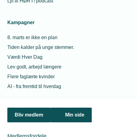
Lyt til HØRT! podcast
Kampagner
8. marts er ikke en plan
Tiden kalder på unge stemmer.
Værdi Hver Dag
21. maj 2025
Lev godt, arbejd længere
Små virksomheder har stadig store huller i it-
Flere faglærte kvinder
sikkerheden
AI - fra fremtid til hverdag
It-sikkerheden halter efter i danske virksomheder.
Heldigvis er der hjælp til selvhjælp ved at følge
gammelkendte råd.
Bliv medlem
Min side
Medlemsfordele