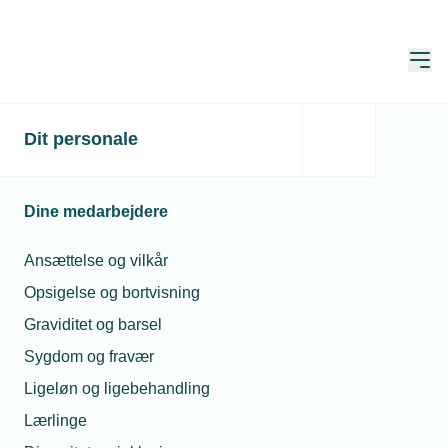
Åbn
Hjem
Dit personale
Nyt hjælperedskab til
tilskudspulje
Dine medarbejdere
Publiceret:
11. aug. 2021
Skrevet af:
Michael Degn
Ansættelse og vilkår
Opsigelse og bortvisning
Graviditet og barsel
Sygdom og fravær
Ligeløn og ligebehandling
Lærlinge