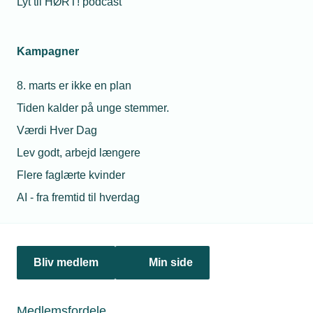
Lyt til HØRT! podcast
Netværk & aktiviteter
Kampagner
Nyheder
8. marts er ikke en plan
Politik & analyse
Tiden kalder på unge stemmer.
Om TEKNIQ
Værdi Hver Dag
Lev godt, arbejd længere
Flere faglærte kvinder
Juridiske henvendelser
AI - fra fremtid til hverdag
jura@tekniq.dk
Øvrige henvendelser
tekniq@tekniq.dk
Bliv medlem
Min side
Telefon:
43436000
Mandag til torsdag fra kl. 8:00 til 16:00
Medlemsfordele