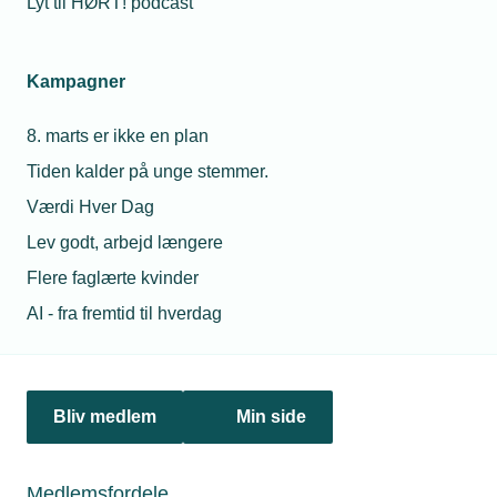
Lyt til HØRT! podcast
Kampagner
8. marts er ikke en plan
Tiden kalder på unge stemmer.
Værdi Hver Dag
Lev godt, arbejd længere
Flere faglærte kvinder
AI - fra fremtid til hverdag
11. juni 2026
Barselsrefusion flytter til DA Barsel
Fra 1. juli 2026 overtager DA Barsel refusionen for nye
barselsperioder. Det betyder mindre administration og
Bliv medlem
Min side
automatisk udbetaling, når barselsdagpenge er søgt hos
Udbetaling Danmark.
Medlemsfordele