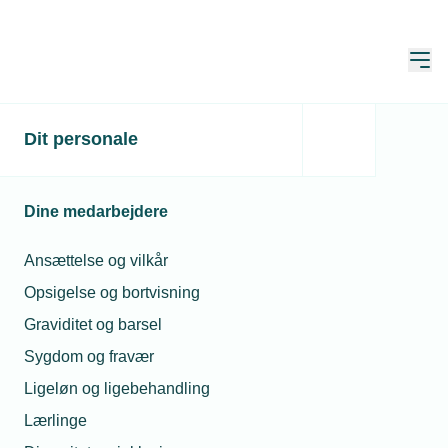
Åbn
Hjem
Dit personale
TEKNIQ Barsel lukker –
Sådan gør du
Dine medarbejdere
virksomheden klar til DA
Barsel
Ansættelse og vilkår
Opsigelse og bortvisning
Publiceret:
27. mar. 2026
Skrevet af:
Mimi Munch-Jensen
Graviditet og barsel
Sygdom og fravær
Ligeløn og ligebehandling
Lærlinge