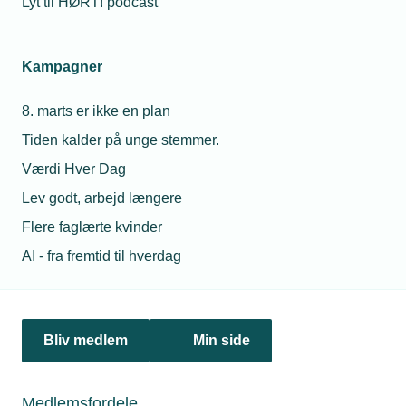
Lyt til HØRT! podcast
Netværk & aktiviteter
Kampagner
Nyheder
8. marts er ikke en plan
Politik & analyse
Tiden kalder på unge stemmer.
Om TEKNIQ
Værdi Hver Dag
Lev godt, arbejd længere
Flere faglærte kvinder
Juridiske henvendelser
AI - fra fremtid til hverdag
jura@tekniq.dk
Øvrige henvendelser
tekniq@tekniq.dk
Bliv medlem
Min side
Telefon:
43436000
Mandag til torsdag fra kl. 8:00 til 16:00
Medlemsfordele