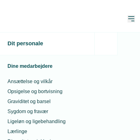
Åbn
Hjem
Dit personale
Dine medarbejdere
Ansættelse og vilkår
Opsigelse og bortvisning
Graviditet og barsel
Sygdom og fravær
CSR og FN's verdensmål
Ligeløn og ligebehandling
Lærlinge
Læs om virksomhedernes sociale ansvar og FN's