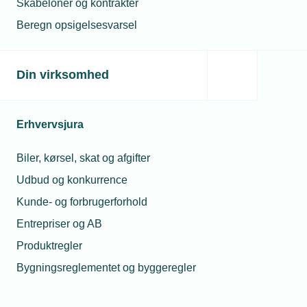
Skabeloner og kontrakter
Beregn opsigelsesvarsel
Har du spørgsmål om
CSR eller
Din virksomhed
verdensmålene?
Erhvervsjura
Du er altid velkommen til at kontakte
os.
Biler, kørsel, skat og afgifter
Så sørger vi for at hjælpe dig godt
Udbud og konkurrence
videre.
Kunde- og forbrugerforhold
Telefon:
43 43 60 00
Entrepriser og AB
Mandag til torsdag fra kl. 8:00 til 16:00
Produktregler
Fredag fra kl. 8:00 til 15:00.
Bygningsreglementet og byggeregler
tekniq@tekniq.dk