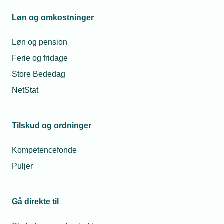
Løn og omkostninger
Medlem
Løn og pension
Anna Magaard
Ferie og fridage
ANDERSEN & HEEGAARD A/S
Store Bededag
Knudslundvej 33, 2605 Brøndby
NetStat
+45 39296333
Personlig e-mail:
anna@aogh.net
Firma-e-mail:
mads@aogh.net
Tilskud og ordninger
Hjemmeside:
www.aogh.net
Kompetencefonde
Puljer
Medlem
Trine Sørensen
Gå direkte til
UGGERLY INSTALLATION A/S
Assensvej 5, 9220 Aalborg Øst