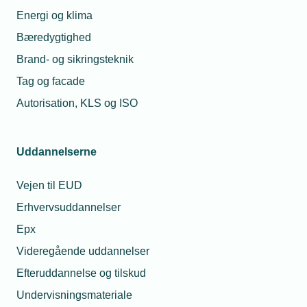
Energi og klima
Hjemmeside:
www.jamo-sikring.dk
Bæredygtighed
Brand- og sikringsteknik
Tag og facade
Autorisation, KLS og ISO
Uddannelserne
Vejen til EUD
Erhvervsuddannelser
Epx
Videregående uddannelser
Efteruddannelse og tilskud
Undervisningsmateriale