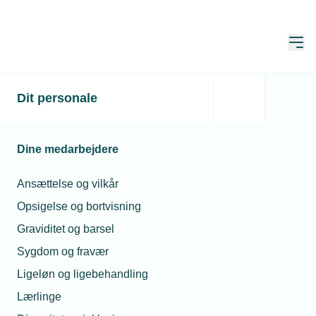
Åbn
Hjem
TEKNIQ
Dit personale
Netværk og aktiviteter
Netværk
KvinTEQ
KvinTEQ bestyrelse
KvinTEQ bestyrelse
Dine medarbejdere
Ansættelse og vilkår
Opsigelse og bortvisning
Graviditet og barsel
Der er 7 Medlemmer
Sygdom og fravær
Ligeløn og ligebehandling
Formand
Lærlinge