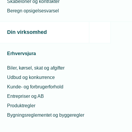
Skabeloner og kontrakter
+45 98138888
Beregn opsigelsesvarsel
Personlig e-mail:
tso@uggerly.dk
Firma-e-mail:
uggerly@uggerly.dk
Hjemmeside:
www.uggerly.dk
Din virksomhed
Medlem
Erhvervsjura
Jette Whittard Duemose
Biler, kørsel, skat og afgifter
DUEMOSE A/S
Nellerødvej 28, 3200 Helsinge
Udbud og konkurrence
+45 70201416
Kunde- og forbrugerforhold
Personlig e-mail:
jette@duemose.com
Entrepriser og AB
Firma-e-mail:
info@duemose.com
Produktregler
Hjemmeside:
www.duemose.com
Bygningsreglementet og byggeregler
Suppleant