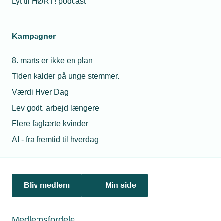
Lyt til HØRT! podcast
Netværk & aktiviteter
Kampagner
Nyheder
8. marts er ikke en plan
Politik & analyse
Tiden kalder på unge stemmer.
Om TEKNIQ
Værdi Hver Dag
Lev godt, arbejd længere
Flere faglærte kvinder
Juridiske henvendelser
AI - fra fremtid til hverdag
jura@tekniq.dk
Øvrige henvendelser
tekniq@tekniq.dk
Bliv medlem
Min side
Telefon:
43436000
Mandag til torsdag fra kl. 8:00 til 16:00
Medlemsfordele