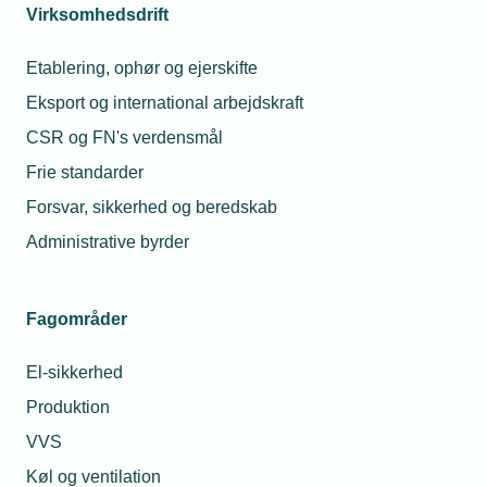
Virksomhedsdrift
Line Bang Jensen
LARS BANG A/S
Etablering, ophør og ejerskifte
Højgaardsvej 11, 4760 Vordingborg
Eksport og international arbejdskraft
+45 22241438
CSR og FN's verdensmål
Personlig e-mail:
line@bang-as.dk
Frie standarder
Firma-e-mail:
line@bang-as.dk
Forsvar, sikkerhed og beredskab
Hjemmeside:
https://bang-as.dk/
Administrative byrder
Medlem
Fagområder
Anja Larsen
JAMO SIKRING A/S
El-sikkerhed
Nyholms Alle 20, 2610 Rødovre
Produktion
+45 24596385
VVS
Personlig e-mail:
anja@jamo-sikring.dk
Køl og ventilation
Firma-e-mail:
anja@jamo-sikring.dk