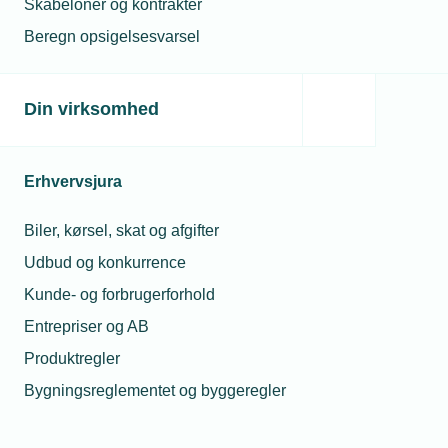
Skabeloner og kontrakter
Beregn opsigelsesvarsel
TEKNIQ
Politik & analyse
Politik
Fremtidens Danmark er grønt og digitalt
Din virksomhed
Fremtidens Danmark er
grønt og digitalt
Erhvervsjura
Det tekniske erhvervsliv har både
Biler, kørsel, skat og afgifter
forudsætningerne og viljen til at skabe
Udbud og konkurrence
fremtidens Danmark.
Kunde- og forbrugerforhold
Entrepriser og AB
Produktregler
Bygningsreglementet og byggeregler