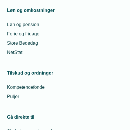
klimadokumentation i byggeriet
Løn og omkostninger
Høringer
Løn og pension
Ferie og fridage
Store Bededag
Høringssvar - 2026
NetStat
Høringssvar - 2025
Høringssvar - 2024
Tilskud og ordninger
Høringssvar - 2023
Kompetencefonde
Høringssvar - 2022
Puljer
Høringssvar - 2021
Gå direkte til
Høringssvar - 2020