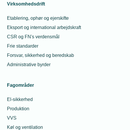
Virksomhedsdrift
Etablering, ophør og ejerskifte
Eksport og international arbejdskraft
CSR og FN's verdensmål
Frie standarder
Fremtidens Danmark
Forsvar, sikkerhed og beredskab
For Danmarks fortsatte velfærd, vækst og grønne
omstilling skal vi sikre, at fremtidens Danmark er grøn og
Administrative byrder
digital.
Fagområder
El-sikkerhed
Produktion
VVS
Køl og ventilation