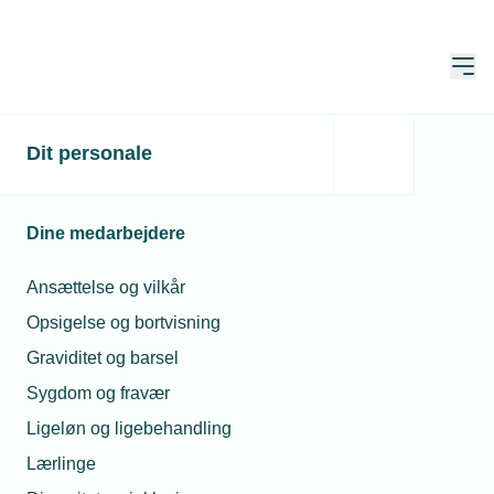
Åbn
Hjem
Politik
Dit personale
Dine medarbejdere
Klima og energi
Ansættelse og vilkår
Digitalisering
Opsigelse og bortvisning
Fremtidens Danmark er grønt og digitalt
Graviditet og barsel
Erhvervsvilkår
Sygdom og fravær
Ligeløn og ligebehandling
Uddannelse
Lærlinge
Arbejdsmarked