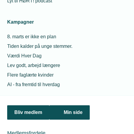
Lyt til HØRT! podcast
Netværk & aktiviteter
Kampagner
Nyheder
8. marts er ikke en plan
Politik & analyse
Tiden kalder på unge stemmer.
Om TEKNIQ
Værdi Hver Dag
Lev godt, arbejd længere
Flere faglærte kvinder
Juridiske henvendelser
AI - fra fremtid til hverdag
jura@tekniq.dk
Øvrige henvendelser
tekniq@tekniq.dk
Bliv medlem
Min side
Telefon:
43436000
Mandag til torsdag fra kl. 8:00 til 16:00
Medlemsfordele