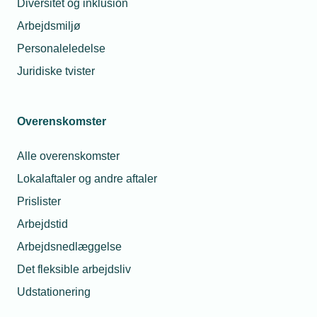
Diversitet og inklusion
Arbejdsmiljø
Analyser
Personaleledelse
Juridiske tvister
Nyeste analyser
Overenskomster
Arkiv
Alle overenskomster
Lokalaftaler og andre aftaler
Politiske udspil
Prislister
Arbejdstid
Arbejdsnedlæggelse
Fleksibilitet i husholdninger og bygninger skal
styrke Danmarks forsyningssikkerhed
Det fleksible arbejdsliv
Udstationering
Digitalisering er vejen til lettere og billigere